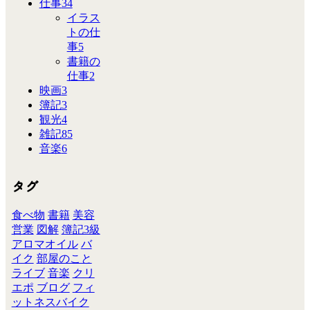
仕事
34
イラス
トの仕
事
5
書籍の
仕事
2
映画
3
簿記
3
観光
4
雑記
85
音楽
6
タグ
食べ物
書籍
美容
営業
図解
簿記3級
アロマオイル
バ
イク
部屋のこと
ライブ
音楽
クリ
エポ
ブログ
フィ
ットネスバイク