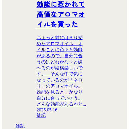
効能に惹かれて
高価なアロマオ
イルを買った
ちょっと前にはまり始
めたアロマオイル。オ
イルごとに色々と効能
があるので、自分に合
うのはどれかな～と調
べるのが結構楽しいで
す。 そんな中で気に
なっているのが「ネロ
リ」のアロマオイル。
効能を見ると、かなり
自分に合っていそう。
どんな効能があるかと...
2025.05.16
雑記
雑記