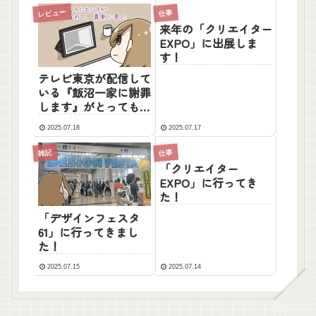
レビュー
仕事
来年の「クリエイター
EXPO」に出展しま
す！
テレビ東京が配信して
いる『飯沼一家に謝罪
します』がとっても面
白かった！
2025.07.18
2025.07.17
雑記
仕事
「クリエイター
EXPO」に行ってき
た！
「デザインフェスタ
61」に行ってきまし
た！
2025.07.15
2025.07.14