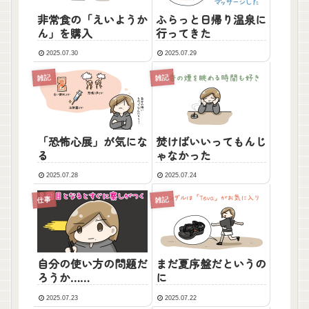
非常食の「えいようか
ふらっと日帰り温泉に
ん」を購入
行ってきた
2025.07.30
2025.07.29
雑記
雑記
「恐怖心展」が気にな
焚けばいいってもんじ
る
ゃなかった
2025.07.28
2025.07.24
仕事
雑記
自分の使い方の問題だ
まだ夏序盤だというの
ろうか……
に
2025.07.23
2025.07.22