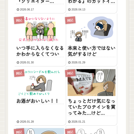
『クリエイター
わかる』のカットイラ
EXPO』に出展しま
ストとカバーイラスト
2026.06.17
2026.04.13
す！！
を描かせていただきま
した！
雑記
雑記
いつ手に入らなくなる
本来と使い方ではない
かわからなくてつい
気がするけど
2026.01.30
2026.01.29
雑記
雑記
お酒がおいしい！！
ちょっとだけ気になっ
ていたプロテインを買
ってみた…けど…
2026.01.28
2026.01.21
雑記
雑記