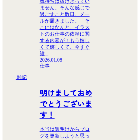
気持ちは抜けきってい
ません。そんな感じで
過ごすこと数日、メー
ルが届きました。 そ
こにはなんと、イラス
トのお仕事の依頼に関
する内容が！もう嬉し
くて嬉しくて、今すぐ
誰...
2026.01.08
仕事
雑記
明けましておめ
でとうございま
す！
本当は週明けからブロ
グを更新しようと思っ