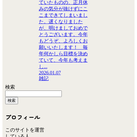
ていたものの、正月休
みの気分が抜けずにこ
こまできてしまいまし
た。遅くなりました
が、明けましておめで
とうございます。今年
もどうぞ、よろしくお
願いいたします！ 毎
年何かしら目標を決め
ていて、今年も考えま
し...
2026.01.07
雑記
検索
検索
プロフィール
このサイトを運営
している人