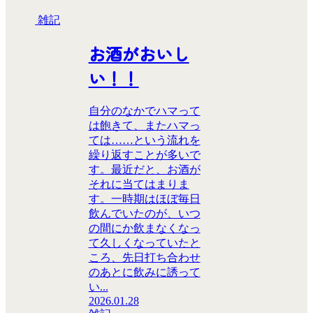
雑記
お酒がおいし
い！！
自分のなかでハマって
は飽きて、またハマっ
ては……という流れを
繰り返すことが多いで
す。最近だと、お酒が
それに当てはまりま
す。一時期はほぼ毎日
飲んでいたのが、いつ
の間にか飲まなくなっ
て久しくなっていたと
ころ、先日打ち合わせ
のあとに飲みに誘って
い...
2026.01.28