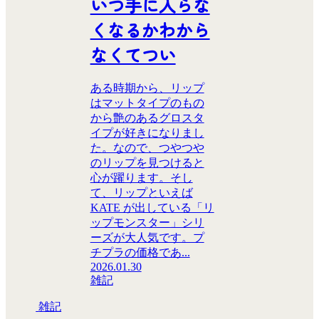
いつ手に入らな
くなるかわから
なくてつい
ある時期から、リップ
はマットタイプのもの
から艶のあるグロスタ
イプが好きになりまし
た。なので、つやつや
のリップを見つけると
心が躍ります。そし
て、リップといえば
KATE が出している「リ
ップモンスター」シリ
ーズが大人気です。プ
チプラの価格であ...
2026.01.30
雑記
雑記