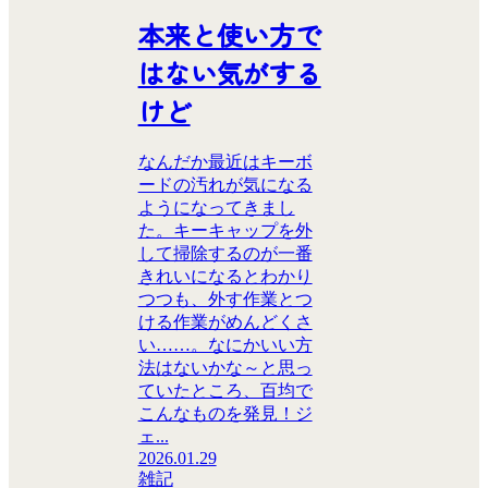
本来と使い方で
はない気がする
けど
なんだか最近はキーボ
ードの汚れが気になる
ようになってきまし
た。キーキャップを外
して掃除するのが一番
きれいになるとわかり
つつも、外す作業とつ
ける作業がめんどくさ
い……。なにかいい方
法はないかな～と思っ
ていたところ、百均で
こんなものを発見！ジ
ェ...
2026.01.29
雑記