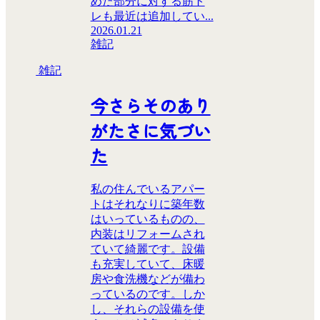
めた部分に対する筋ト
レも最近は追加してい...
2026.01.21
雑記
雑記
今さらそのあり
がたさに気づい
た
私の住んでいるアパー
トはそれなりに築年数
はいっているものの、
内装はリフォームされ
ていて綺麗です。設備
も充実していて、床暖
房や食洗機などが備わ
っているのです。しか
し、それらの設備を使