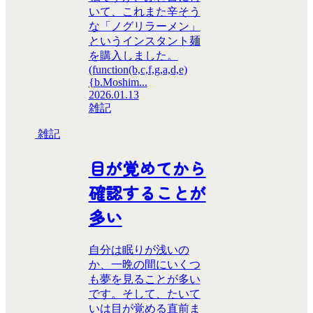
いて、これまた辛そう
な「ノグリラーメン」
というインスタント麺
を購入しました。
(function(b,c,f,g,a,d,e)
{b.Moshim...
2026.01.13
雑記
雑記
目が覚めてから
確認することが
多い
自分は眠りが浅いの
か、一晩の間にいくつ
も夢を見ることが多い
です。そして、たいて
いは目が覚める直前ま