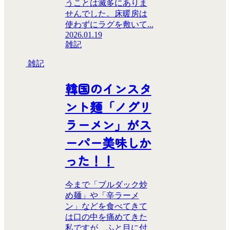
うことは滅多にありま
せんでした。床暖房は
使わずにラグを敷いて...
2026.01.19
雑記
雑記
韓国のインスタ
ント麺「ノグリ
ラーメン」がス
ーパー美味しか
った！！
今まで「ブルダック炒
め麺」や「辛ラーメ
ン」などを食べてきて
は口の中を痛めてきた
私ですが、ふと目に付