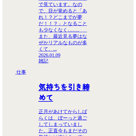
で見ています。なの
で、目が覚めると「あ
れ！？どこまでが夢
だ！！？」となること
も少なくなく……。
また、最近見る夢はな
ぜかリアルなものが多
くて、...
2026.01.09
雑記
仕事
気持ちを引き締
めて
正月があけてからしば
らくは、ぼーっと過ご
してしまっていまし
た。正直今もまだその