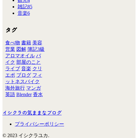
観光
4
雑記
85
音楽
6
タグ
食べ物
書籍
美容
営業
図解
簿記3級
アロマオイル
バ
イク
部屋のこと
ライブ
音楽
クリ
エポ
ブログ
フィ
ットネスバイク
海外旅行
マンガ
英語
Blender
香水
イシクラの気ままなブログ
プライバシーポリシー
© 2023 イシクラユカ.