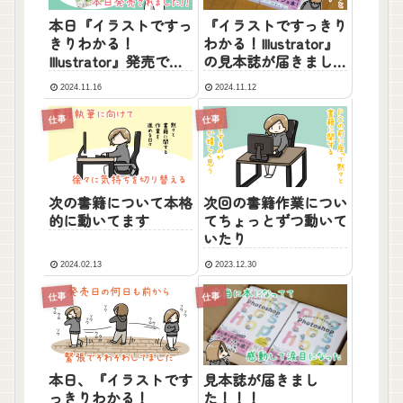
本日『イラストですっ
『イラストですっきり
きりわかる！
わかる！Illustrator』
Illustrator』発売で
の見本誌が届きまし
す！
た！
2024.11.16
2024.11.12
仕事
仕事
次の書籍について本格
次回の書籍作業につい
的に動いてます
てちょっとずつ動いて
いたり
2024.02.13
2023.12.30
仕事
仕事
見本誌が届きまし
本日、『イラストです
た！！！
っきりわかる！