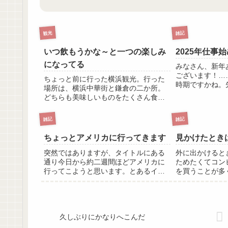
観光
雑記
いつ飲もうかな～と一つの楽しみ
2025年仕事
になってる
みなさん、新年
ございます！…
ちょっと前に行った横浜観光。行った
時期ですかね。
場所は、横浜中華街と鎌倉の二か所。
を始めていて、
どちらも美味しいものをたくさん食べ
りの仕事のペー
て堪能してきました。 なにか自分の
ます。 今年も
お土産に買いたいと思っていたので、
雑記
雑記
願いいたします
中華街で中国茶の茶葉を4種類ほど買っ
年」...
てきました。購入したのは「茉莉花
ちょっとアメリカに行ってきます
見かけたとき
茶...
突然ではありますが、タイトルにある
外に出かけると
通り今日から約二週間ほどアメリカに
ためたくてコン
行ってこようと思います。とあるイベ
を買うことが多
ントで知り合った方がアメリカ国籍の
待っているとき
方で、すっごく仲良くなったところで
イロ代わりにも
相手のビザが切れてしまい、アメリカ
をあっためられ
に帰ってしまいました。 「このまま
まではほうじ茶
疎...
の...
久しぶりにかなりへこんだ