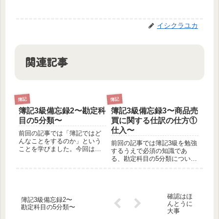
イシクラユカ
関連記事
簿記
簿記
簿記3級備忘録2〜勘定科
簿記3級備忘録3〜商品売
目の5分類〜
買に関する仕訳の仕方①
仕入〜
前回の記事では「簿記ではど
んなことをするのか」という
前回の記事では簿記3級を勉強
ことを学びました。今回は、
するうえで必須の知識であ
もっと具体的な内容に入って
る、勘定科目の5分類について
いき、仕訳はどうやるのか、
見ていきました。 今回は、
勘定科目とはなにか、といっ
商品を仕入れたときの仕訳の
たことについて見ていこうと
仕方を見ていきたいと思いま
思います。仕訳の書き方 企
す。商品を仕入れたときの仕
業が取引をすると、仕訳を行
確認はほ
訳あれこれ 商品を仕入れた
簿記3級備忘録2〜
って帳...
んとうに
際の仕訳見ていきましょう。
勘定科目の5分類〜
大事
商品...