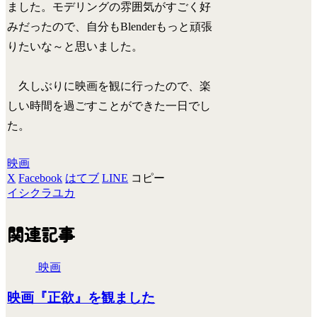
ました。モデリングの雰囲気がすごく好
みだったので、自分もBlenderもっと頑張
りたいな～と思いました。
久しぶりに映画を観に行ったので、楽
しい時間を過ごすことができた一日でし
た。
映画
X
Facebook
はてブ
LINE
コピー
イシクラユカ
関連記事
映画
映画『正欲』を観ました