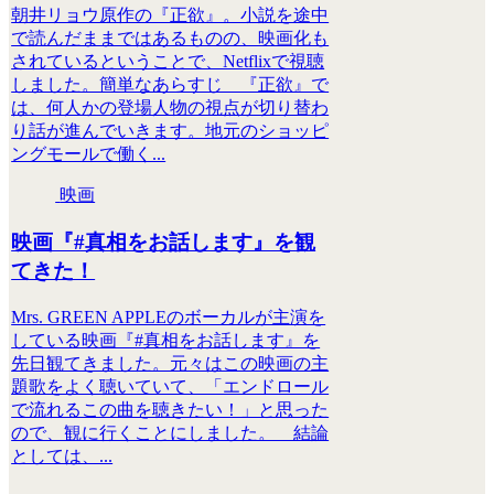
朝井リョウ原作の『正欲』。小説を途中
で読んだままではあるものの、映画化も
されているということで、Netflixで視聴
しました。簡単なあらすじ 『正欲』で
は、何人かの登場人物の視点が切り替わ
り話が進んでいきます。地元のショッピ
ングモールで働く...
映画
映画『#真相をお話します』を観
てきた！
Mrs. GREEN APPLEのボーカルが主演を
している映画『#真相をお話します』を
先日観てきました。元々はこの映画の主
題歌をよく聴いていて、「エンドロール
で流れるこの曲を聴きたい！」と思った
ので、観に行くことにしました。 結論
としては、...