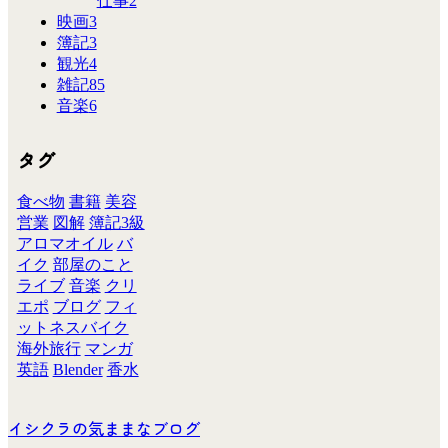
仕事
2
映画
3
簿記
3
観光
4
雑記
85
音楽
6
タグ
食べ物
書籍
美容
営業
図解
簿記3級
アロマオイル
バ
イク
部屋のこと
ライブ
音楽
クリ
エポ
ブログ
フィ
ットネスバイク
海外旅行
マンガ
英語
Blender
香水
イシクラの気ままなブログ