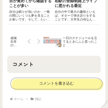
目が覚めてから確認する
柏駅の登録制路上ライブ
所にしみるし、よくなる気配
平の右下当たりが微かに汚れ
は一向にないし。位置的に
ているのです。 化粧水のボ
ことが多い
に惹かれる最近
「もしかして親知らずが原因
トルに印字されている文字な
自分は眠りが浅いのか、一晩
自分の中で最大の趣味といえ
になって...
どが剥...
の間にいくつも夢を見ること
ば、ギターで弾き語りをする
が多いです。そして、たいて
ことです。大学生の頃なんか
いは目が覚める直前まで見て
は、毎日最低2時間、長くて6
います。なので、目が覚める
時間くらいぶっ続けで弾いて
と「あれ！？どこまでが夢
いました。 のですが、一人
だ！！？」となることも少な
暮らしを始めてアパートに引
成城
一日のスケジュールを立
くなく……。 また、最近見
っ越してからは自宅でギター
石井
てるときにふと思ったこ
る夢はなぜかリアルなものが
を弾くことが難しくなってし
の
と
多くて、...
まい...
「凍
頂烏
龍
茶」
コメント
にハ
マっ
てま
す
コメントを書き込む
ホーム
雑記