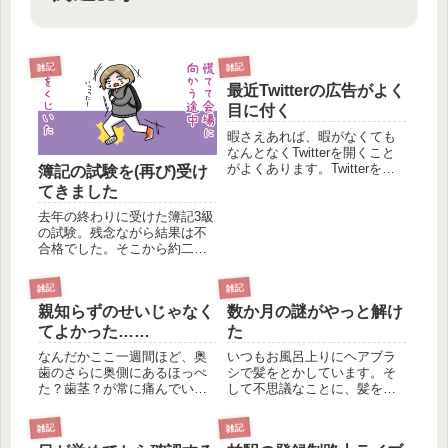
雑記
雑記
最近Twitterの広告がよく
目に付く
暇さえあれば、暇がなくても
なんとなくTwitterを開くこと
がよくあります。Twitterを眺
簿記の試験を(再び)受け
めていると、広告が流れてき
てきました
ますよね。その広告のうち、
最近よく目につくのが
去年の終わりに受けた簿記3級
「DR.VAPE」の広告。 最初
の試験。残念ながら結果は不
は「へ〜、こんなものがある
合格でした。そこから約二か
んだ」くらいに思...
月後の2月の終わりに、再び簿
記3級の試験を受けてきまし
雑記
雑記
た。果たして結果は… 前回
親知らずのせいじゃなく
数か月の謎がやっと解け
は、あと3問ほど正解していれ
ば合格していたんじゃないか
てよかった……
た
な、といった結果でした。
なんだかここ一週間ほど、奥
いつもお風呂上りにヘアブラ
そ...
歯のさらに奥側にあるほっぺ
シで髪をとかしています。そ
た？歯茎？が常に痛んでいま
して不思議なことに、髪をと
した。さらには舌まで動かす
かしたあとにドライヤーで髪
と特定の箇所だけ痛みます。
を乾かそうとパッと手を見て
雑記
雑記
飲み物を飲むと傷んでいる箇
みると、いつもなぜか左手の