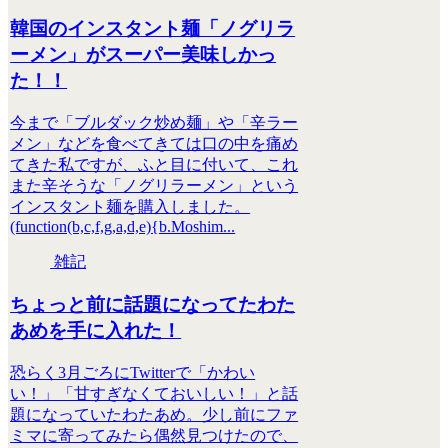
韓国のインスタント麺「ノグリラ
ーメン」がスーパー美味しかっ
た！！
今まで「ブルダック炒め麺」や「辛ラー
メン」などを食べてきては口の中を痛め
てきた私ですが、ふと目に付いて、これ
また辛そうな「ノグリラーメン」という
インスタント麺を購入しました。
(function(b,c,f,g,a,d,e){b.Moshim...
雑記
ちょっと前に話題になってたわた
あめを手に入れた！
恐らく3月ごろにTwitterで「かわい
い！」「甘すぎなくておいしい！」と話
題になっていたわたあめ。少し前にファ
ミマに寄ってみたら偶然見つけたので、