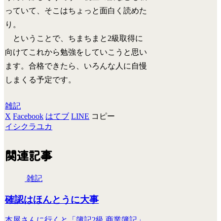
っていて、そこはちょっと面白く読めた
り。
ということで、ちまちまと2級取得に
向けてこれから勉強をしていこうと思い
ます。合格できたら、いろんな人に自慢
しまくる予定です。
雑記
X
Facebook
はてブ
LINE
コピー
イシクラユカ
関連記事
雑記
確認はほんとうに大事
本屋さんに行くと「簿記2級 商業簿記」