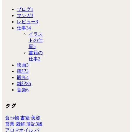
ブログ
1
マンガ
3
レビュー
3
仕事
34
イラス
トの仕
事
5
書籍の
仕事
2
映画
3
簿記
3
観光
4
雑記
85
音楽
6
タグ
食べ物
書籍
美容
営業
図解
簿記3級
アロマオイル
バ