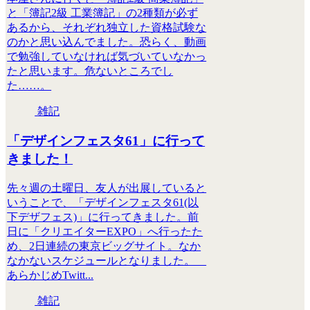
と「簿記2級 工業簿記」の2種類が必ず
あるから、それぞれ独立した資格試験な
のかと思い込んでました。恐らく、動画
で勉強していなければ気づいていなかっ
たと思います。危ないところでし
た……。
雑記
「デザインフェスタ61」に行って
きました！
先々週の土曜日、友人が出展していると
いうことで、「デザインフェスタ61(以
下デザフェス)」に行ってきました。前
日に「クリエイターEXPO」へ行ったた
め、2日連続の東京ビッグサイト。なか
なかないスケジュールとなりました。
あらかじめTwitt...
雑記