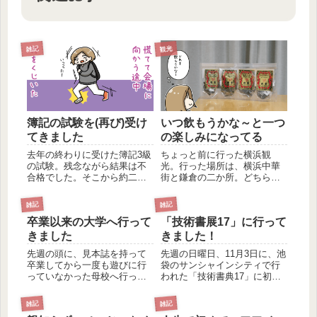
雑記
観光
簿記の試験を(再び)受け
いつ飲もうかな～と一つ
てきました
の楽しみになってる
去年の終わりに受けた簿記3級
ちょっと前に行った横浜観
の試験。残念ながら結果は不
光。行った場所は、横浜中華
合格でした。そこから約二か
街と鎌倉の二か所。どちらも
月後の2月の終わりに、再び簿
美味しいものをたくさん食べ
記3級の試験を受けてきまし
て堪能してきました。 なに
雑記
雑記
た。果たして結果は… 前回
か自分のお土産に買いたいと
卒業以来の大学へ行って
「技術書展17」に行って
は、あと3問ほど正解していれ
思っていたので、中華街で中
ば合格していたんじゃないか
国茶の茶葉を4種類ほど買って
きました
きました！
な、といった結果でした。
きました。購入したのは「茉
先週の頭に、見本誌を持って
先週の日曜日、11月3日に、池
そ...
莉花茶...
卒業してから一度も遊びに行
袋のサンシャインシティで行
っていなかった母校へ行って
われた「技術書典17」に初め
きました。目的はというと、
て行ってきました。初参加の
発売となった書籍をお世話に
技術書典 技術書典とは、
雑記
雑記
なったゼミの先生へ渡しに行
「ITや機械工作、またそれら