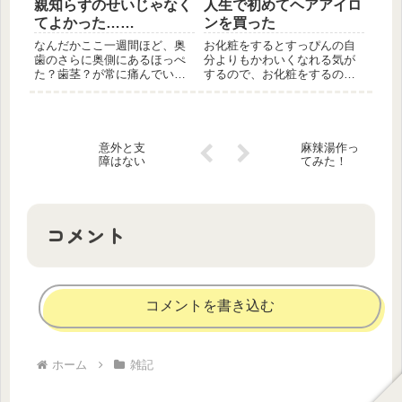
親知らずのせいじゃなく
人生で初めてヘアアイロ
くためです。大学の設備がよ
に似た領域に関する本」を販
くなっていてびっくり 私の
売するイベントのようで
てよかった……
ンを買った
通っていた学部は家政学部
す。 技術書典の存在を知っ
なんだかここ一週間ほど、奥
お化粧をするとすっぴんの自
で、その...
たの...
歯のさらに奥側にあるほっぺ
分よりもかわいくなれる気が
た？歯茎？が常に痛んでいま
するので、お化粧をするのは
した。さらには舌まで動かす
好きです。ある日、友人とお
と特定の箇所だけ痛みます。
泊りをしているときに友人が
飲み物を飲むと傷んでいる箇
髪の毛を巻いているところを
所にしみるし、よくなる気配
見ました。その姿を見て、と
は一向にないし。位置的に
てもかわいいな～と思ったん
意外と支
麻辣湯作っ
「もしかして親知らずが原因
です。そして、自分は今まで
障はない
てみた！
になって...
髪の毛...
コメント
コメントを書き込む
ホーム
雑記