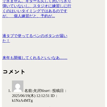
できません。ギターも久しく思いっきり
弾いていないし、スタジオに練習しに行
くのはいいタイミングではあるのです
が。 個人練習だと、予約が...
液タブで使ってるペンのボタンが届い
た！
来年も開催してくれるといいなあ……
コメント
名前:
矢沢Heart
:
投稿日：
2025/06/19(木) 12:12:51
ID：
k1NzA4MTg