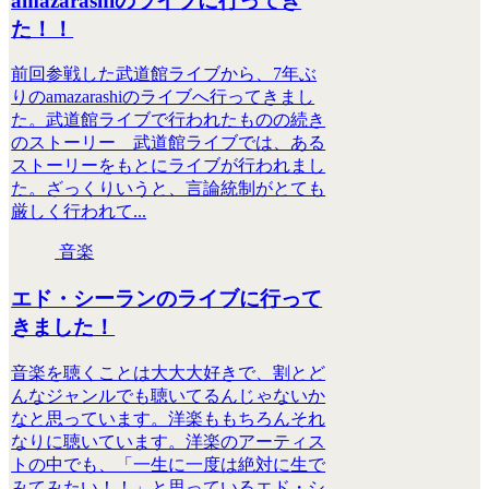
amazarashiのライブに行ってき
た！！
前回参戦した武道館ライブから、7年ぶ
りのamazarashiのライブへ行ってきまし
た。武道館ライブで行われたものの続き
のストーリー 武道館ライブでは、ある
ストーリーをもとにライブが行われまし
た。ざっくりいうと、言論統制がとても
厳しく行われて...
音楽
エド・シーランのライブに行って
きました！
音楽を聴くことは大大大好きで、割とど
んなジャンルでも聴いてるんじゃないか
なと思っています。洋楽ももちろんそれ
なりに聴いています。洋楽のアーティス
トの中でも、「一生に一度は絶対に生で
みてみたい！！」と思っているエド・シ