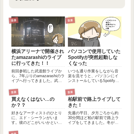
音楽
音楽
横浜アリーナで開催され
パソコンで使用していた
たamazarashiのライブ
Spotifyが突然起動しな
に行ってきた！！
くなった
前回参戦した武道館ライブか
いつも通り作業をしながら音
ら、7年ぶりのamazarashiのラ
楽を流そうと、パソコンにイ
イブへ行ってきました。武道
ンストールしているSpotifyを
館ライブで行われたものの続
起動したときのこと。アプリ
きのストーリー 武道館ライ
ケーションを開こうにもなぜ
音楽
音楽
ブでは、あるストーリーをも
か一向に開かれません。数秒
買えなくはない…の
柏駅前で路上ライブして
とにライブが行われました。
経ったあと「The Spotify
ざっくりいうと、言論統制が
application is not r...
か？？
きた！
とても厳しく行われて...
好きなアーティストのひとり
先週の平日、夕方ごろから約
に、エド・シーランがいま
30分間ほど柏の駅前で路上ラ
す。彼のどこがいいかという
イブをしてきました。冬が近
と、私の場合は圧倒的にパフ
づいていることもあり、寒さ
ォーマンスのかっこよさで
はどんなもんかな～と怯えて
音楽