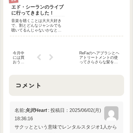
す。ルーパーというエフェク
いたのですが、まったく寒く
エド・シーランのライブ
ターとアコギを使って、ひと
なく、手がかじかむこともな
りでバンドさながらのパフォ
く演奏することができまし
に行ってきました！
ーマンスを行うのです。 ル
た。 前に柏駅に来たとき
音楽を聴くことは大大大好き
ーパーとい...
は、ちょ...
で、割とどんなジャンルでも
聴いてるんじゃないかなと思
っています。洋楽ももちろん
それなりに聴いています。洋
楽のアーティストの中でも、
「一生に一度は絶対に生でみ
今月中
ReFaのヘアブラシとヘ
てみたい！！」と思っている
には買
アトリートメントの使
エド・シーランのライブに先
おうと
ってさらさらな髪を手
日行っ...
思って
に入れた
る
コメント
名前:
矢沢Heart
:
投稿日：2025/06/02(月)
18:36:16
サクッとという意味でレンタルスタジオ1人から