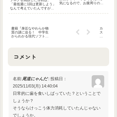
気になるので、お腹周りの筋
「最低週に1回は更新しよう」
トレもしています。そして、
なんて考えていたんですが、
筋トレといえばプロテイン！
気づくと1か月近く更新してい
疲れた～とすべての筋トレが
ませんでした。時の流れの速
終わったあとに、なるべくプ
さにびっくりです。更新頻度
ロテインを飲むようにしてい
低めですみません……。 書
ます。 しかし、通常のプロ
書籍『身近なやわらか物
カ
籍の仕事もひと段落し、今は
テイン...
質の謎に迫る！ 中学生
ス
簿記の勉強をしたり、書籍の
からわかる現代ソフトマ
ピ
次回...
ター学 (科学の扉)』のカ
海
ットイラストを複数描か
ヨ
せていただきました！
ー
グ
コメント
ル
ト
が
最
近
の
名前:
尾道にゃんだ
:
投稿日：
お
気
2025/11/03(月) 14:40:04
に
入
日常的に歯を食いしばっていた？ということで
り
しょうか？
そうならけっこう体力消耗していたんじゃない
でしょうか。