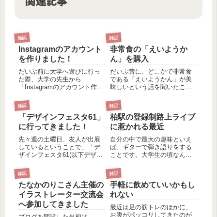
関連記事
雑記
雑記
Instagramのアカウント
非常食の「えいようか
を作りました！
ん」を購入
だいぶ前に大学へ遊びに行っ
だいぶ昔に、どこかで非常食
た際、大学の先生から
である「えいようかん」が美
「Instagramのアカウント作っ
味しいという話を聞いたこと
てみたら？」ということを言
があって、それ以来気になっ
われました。そこから時間は
ていました。が、実際に売ら
雑記
雑記
経ってしまいましたが、その
れているところを見たことは
「デザインフェスタ61」
柏駅の登録制路上ライブ
とき言われたことはずっと胸
なく、買わないまま数年が経
に引っかかっていたので、こ
ちました。そして最近！なん
に行ってきました！
に惹かれる最近
の度！Instagramのア...
と立ち寄ったスーパーにえい
先々週の土曜日、友人が出展
自分の中で最大の趣味といえ
ようか...
しているということで、「デ
ば、ギターで弾き語りをする
ザインフェスタ61(以下デザフ
ことです。大学生の頃なんか
ェス)」に行ってきました。前
は、毎日最低2時間、長くて6
日に「クリエイターEXPO」
時間くらいぶっ続けで弾いて
雑記
雑記
へ行ったため、2日連続の東京
いました。 のですが、一人
たなかのりこさん主催の
手軽に飲めていいかもし
ビッグサイト。なかなかない
暮らしを始めてアパートに引
スケジュールとなりまし
っ越してからは自宅でギター
イラストレーター交流会
れない
た。 あらかじめTwitt...
を弾くことが難しくなってし
へ参加してきました
最近は足の筋トレのほかに、
まい...
お腹がポッコリしてきたのが
ブログを開設した当初は、